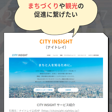
まちづくり
や
観光
の
促進に繋げたい
CITY INSIGHT
（ナイトレイ）
引用元：ナイトレイ公式HP（https://cityinsight.nightley.jp/）