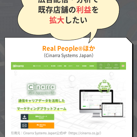
既存店舗の
利益
を
拡大
したい
Real People®ほか
（Cinarra Systems Japan）
引用元：Cinarra Systems Japan公式HP（https://cinarra.co.jp/）