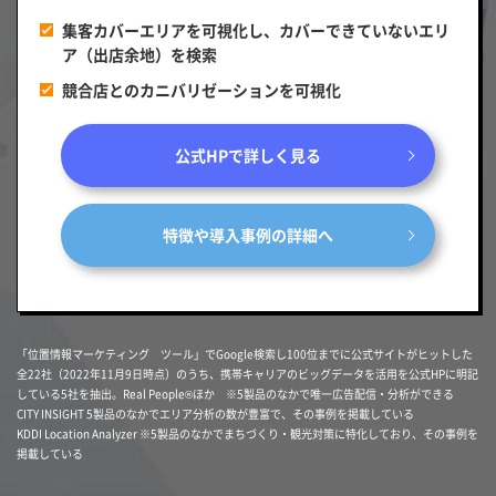
集客カバーエリアを可視化し、カバーできていないエリ
ア（出店余地）を検索
競合店とのカニバリゼーションを可視化
公式HPで詳しく見る
特徴や導入事例の詳細へ
「位置情報マーケティング ツール」でGoogle検索し100位までに公式サイトがヒットした
全22社（2022年11月9日時点）のうち、携帯キャリアのビッグデータを活用を公式HPに明記
している5社を抽出。Real People®ほか ※5製品のなかで唯一広告配信・分析ができる
CITY INSIGHT 5製品のなかでエリア分析の数が豊富で、その事例を掲載している
KDDI Location Analyzer ※5製品のなかでまちづくり・観光対策に特化しており、その事例を
掲載している