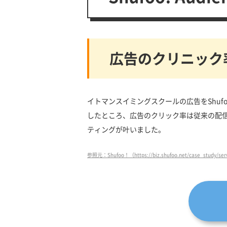
広告のクリニック率
イトマンスイミングスクールの広告をShu
したところ、広告のクリック率は従来の配信
ティングが叶いました。
参照元：Shufoo！（https://biz.shufoo.net/case_study/ser