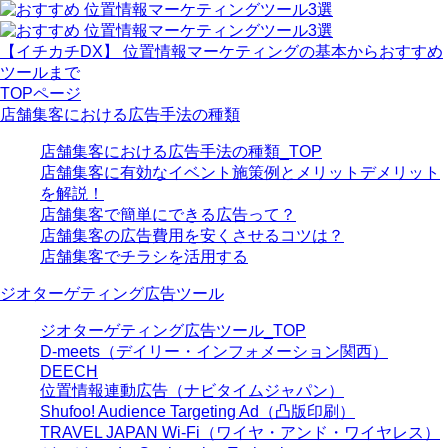
【イチカチDX】 位置情報マーケティングの基本からおすすめ
ツールまで
TOPページ
店舗集客における広告手法の種類
店舗集客における広告手法の種類_TOP
店舗集客に有効なイベント施策例とメリットデメリット
を解説！
店舗集客で簡単にできる広告って？
店舗集客の広告費用を安くさせるコツは？
店舗集客でチラシを活用する
ジオターゲティング広告ツール
ジオターゲティング広告ツール_TOP
D-meets（デイリー・インフォメーション関西）
DEECH
位置情報連動広告（ナビタイムジャパン）
Shufoo! Audience Targeting Ad（凸版印刷）
TRAVEL JAPAN Wi-Fi（ワイヤ・アンド・ワイヤレス）