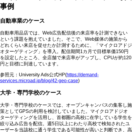
事例
自動車業のケース
自動車用品店では、Web広告配信後の来店率を計測できない
という課題を抱えていました。そこで、Web媒体の施策から
どれくらい来店を促せたか計測するために、「マイクロアドジ
オターゲティング」を導入。配信期間1カ月で目標単価150円
を設定したところ、全店舗で来店率がアップし、CPUが約120
円と目標に到達しています。
参照元：University Ads公式HP(
https://demand-
services.microad.jp/blog/42-geo-case
)
大学・専門学校のケース
大学・専門学校のケースでは、オープンキャンパスの集客し施
策としてGPSの利用を検討していました。マイクロアドジオ
ターゲティングを活用し、首都圏の高校に在学している学生を
絞り込み広告を配信。週5日以上にわたり高校で検知されたユ
ーザーを当該校に通う学生である可能性が高いと判断でき、高