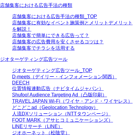
店舗集客における広告手法の種類
店舗集客における広告手法の種類_TOP
店舗集客に有効なイベント施策例とメリットデメリット
を解説！
店舗集客で簡単にできる広告って？
店舗集客の広告費用を安くさせるコツは？
店舗集客でチラシを活用する
ジオターゲティング広告ツール
ジオターゲティング広告ツール_TOP
D-meets（デイリー・インフォメーション関西）
DEECH
位置情報連動広告（ナビタイムジャパン）
Shufoo! Audience Targeting Ad（凸版印刷）
TRAVEL JAPAN Wi-Fi（ワイヤ・アンド・ワイヤレス）
どこどこad（Geolocation Technology）
人流DXソリューション（NTTタウンページ）
FOOT MARK（アサヒコミュニケーションズ）
LINEリサーチ（LINE）
ジオホーネット（松陰堂）