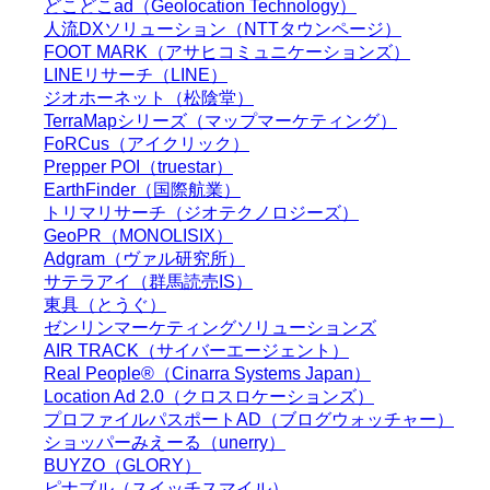
どこどこad（Geolocation Technology）
人流DXソリューション（NTTタウンページ）
FOOT MARK（アサヒコミュニケーションズ）
LINEリサーチ（LINE）
ジオホーネット（松陰堂）
TerraMapシリーズ（マップマーケティング）
FoRCus（アイクリック）
Prepper POI（truestar）
EarthFinder（国際航業）
トリマリサーチ（ジオテクノロジーズ）
GeoPR（MONOLISIX）
Adgram（ヴァル研究所）
サテラアイ（群馬読売IS）
東具（とうぐ）
ゼンリンマーケティングソリューションズ
AIR TRACK（サイバーエージェント）
Real People®（Cinarra Systems Japan）
Location Ad 2.0（クロスロケーションズ）
プロファイルパスポートAD（ブログウォッチャー）
ショッパーみえーる（unerry）
BUYZO（GLORY）
ピナブル（スイッチスマイル）