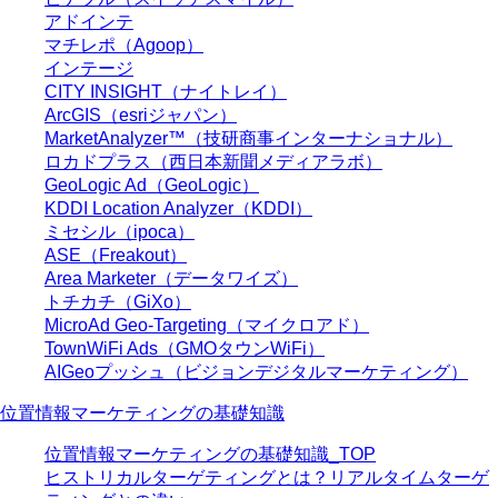
アドインテ
マチレポ（Agoop）
インテージ
CITY INSIGHT（ナイトレイ）
ArcGIS（esriジャパン）
MarketAnalyzer™（技研商事インターナショナル）
ロカドプラス（西日本新聞メディアラボ）
GeoLogic Ad（GeoLogic）
KDDI Location Analyzer（KDDI）
ミセシル（ipoca）
ASE（Freakout）
Area Marketer（データワイズ）
トチカチ（GiXo）
MicroAd Geo-Targeting（マイクロアド）
TownWiFi Ads（GMOタウンWiFi）
AIGeoプッシュ（ビジョンデジタルマーケティング）
位置情報マーケティングの基礎知識
位置情報マーケティングの基礎知識_TOP
ヒストリカルターゲティングとは？リアルタイムターゲ