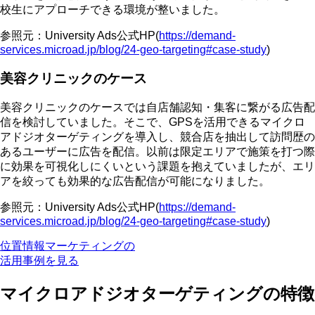
校生にアプローチできる環境が整いました。
参照元：University Ads公式HP(
https://demand-
services.microad.jp/blog/24-geo-targeting#case-study
)
美容クリニックのケース
美容クリニックのケースでは自店舗認知・集客に繋がる広告配
信を検討していました。そこで、GPSを活用できるマイクロ
アドジオターゲティングを導入し、競合店を抽出して訪問歴の
あるユーザーに広告を配信。以前は限定エリアで施策を打つ際
に効果を可視化しにくいという課題を抱えていましたが、エリ
アを絞っても効果的な広告配信が可能になりました。
参照元：University Ads公式HP(
https://demand-
services.microad.jp/blog/24-geo-targeting#case-study
)
位置情報マーケティングの
活用事例を見る
マイクロアドジオターゲティングの特徴