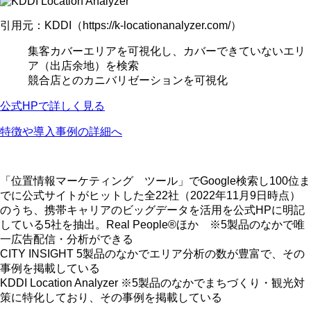
引用元：KDDI（https://k-locationanalyzer.com/）
集客カバーエリアを可視化し、カバーできていないエリ
ア（出店余地）を検索
競合店とのカニバリゼーションを可視化
公式HPで詳しく見る
特徴や導入事例の詳細へ
「位置情報マーケティング ツール」でGoogle検索し100位ま
でに公式サイトがヒットした全22社（2022年11月9日時点）
のうち、携帯キャリアのビッグデータを活用を公式HPに明記
している5社を抽出。Real People®ほか ※5製品のなかで唯
一広告配信・分析ができる
CITY INSIGHT 5製品のなかでエリア分析の数が豊富で、その
事例を掲載している
KDDI Location Analyzer ※5製品のなかでまちづくり・観光対
策に特化しており、その事例を掲載している