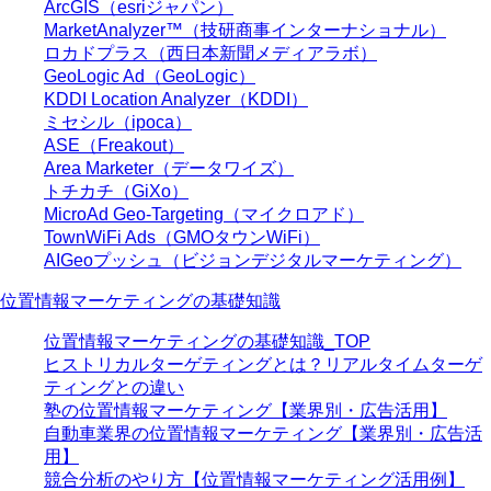
ArcGIS（esriジャパン）
MarketAnalyzer™（技研商事インターナショナル）
ロカドプラス（西日本新聞メディアラボ）
GeoLogic Ad（GeoLogic）
KDDI Location Analyzer（KDDI）
ミセシル（ipoca）
ASE（Freakout）
Area Marketer（データワイズ）
トチカチ（GiXo）
MicroAd Geo-Targeting（マイクロアド）
TownWiFi Ads（GMOタウンWiFi）
AIGeoプッシュ（ビジョンデジタルマーケティング）
位置情報マーケティングの基礎知識
位置情報マーケティングの基礎知識_TOP
ヒストリカルターゲティングとは？リアルタイムターゲ
ティングとの違い
塾の位置情報マーケティング【業界別・広告活用】
自動車業界の位置情報マーケティング【業界別・広告活
用】
競合分析のやり方【位置情報マーケティング活用例】