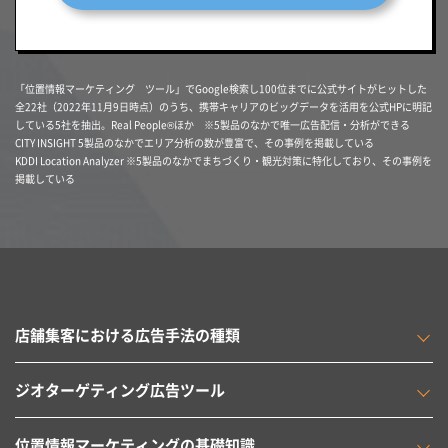
「位置情報マーケティング ツール」でGoogle検索し100位までに公式サイトがヒットした
全22社（2022年11月9日時点）のうち、携帯キャリアのビッグデータを活用を公式HPに明記
している5社を抽出。Real People®ほか ※5製品のなかで唯一広告配信・分析ができる
CITY INSIGHT 5製品のなかでエリア分析の数が豊富で、その事例を掲載している
KDDI Location Analyzer ※5製品のなかでまちづくり・観光対策に特化しており、その事例を
掲載している
店舗集客における広告手法の種類
ジオターゲティング広告ツール
位置情報マーケティングの基礎知識